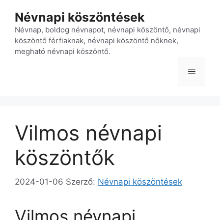
Kilépés
Névnapi köszöntések
a
tartalomba
Névnap, boldog névnapot, névnapi köszöntő, névnapi
köszöntő férfiaknak, névnapi köszöntő nőknek,
megható névnapi köszöntő.
Menü
Vilmos névnapi
köszöntők
2024-01-06
Szerző:
Névnapi köszöntések
Vilmos névnapi