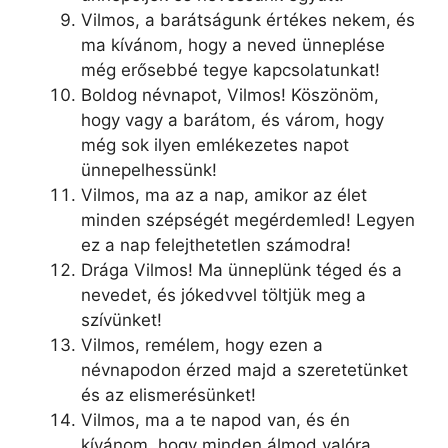
Vilmos, a barátságunk értékes nekem, és
ma kívánom, hogy a neved ünneplése
még erősebbé tegye kapcsolatunkat!
Boldog névnapot, Vilmos! Köszönöm,
hogy vagy a barátom, és várom, hogy
még sok ilyen emlékezetes napot
ünnepelhessünk!
Vilmos, ma az a nap, amikor az élet
minden szépségét megérdemled! Legyen
ez a nap felejthetetlen számodra!
Drága Vilmos! Ma ünneplünk téged és a
nevedet, és jókedvvel töltjük meg a
szívünket!
Vilmos, remélem, hogy ezen a
névnapodon érzed majd a szeretetünket
és az elismerésünket!
Vilmos, ma a te napod van, és én
kívánom, hogy minden álmod valóra