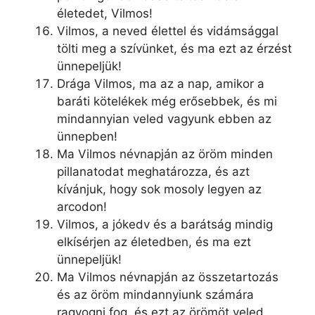
életedet, Vilmos!
Vilmos, a neved élettel és vidámsággal
tölti meg a szívünket, és ma ezt az érzést
ünnepeljük!
Drága Vilmos, ma az a nap, amikor a
baráti kötelékek még erősebbek, és mi
mindannyian veled vagyunk ebben az
ünnepben!
Ma Vilmos névnapján az öröm minden
pillanatodat meghatározza, és azt
kívánjuk, hogy sok mosoly legyen az
arcodon!
Vilmos, a jókedv és a barátság mindig
elkísérjen az életedben, és ma ezt
ünnepeljük!
Ma Vilmos névnapján az összetartozás
és az öröm mindannyiunk számára
ragyogni fog, és ezt az örömöt veled