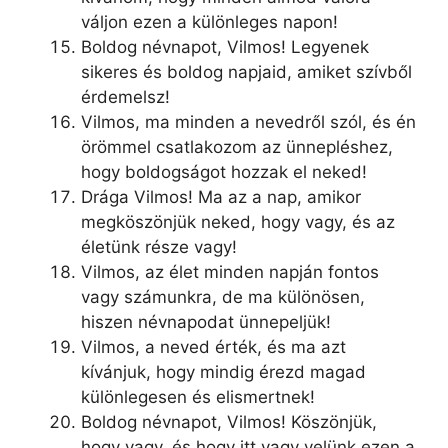
váljon ezen a különleges napon!
Boldog névnapot, Vilmos! Legyenek
sikeres és boldog napjaid, amiket szívből
érdemelsz!
Vilmos, ma minden a nevedről szól, és én
örömmel csatlakozom az ünnepléshez,
hogy boldogságot hozzak el neked!
Drága Vilmos! Ma az a nap, amikor
megköszönjük neked, hogy vagy, és az
életünk része vagy!
Vilmos, az élet minden napján fontos
vagy számunkra, de ma különösen,
hiszen névnapodat ünnepeljük!
Vilmos, a neved érték, és ma azt
kívánjuk, hogy mindig érezd magad
különlegesen és elismertnek!
Boldog névnapot, Vilmos! Köszönjük,
hogy vagy, és hogy itt vagy velünk ezen a