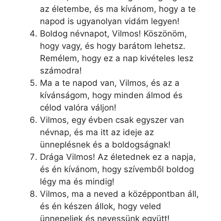
az életembe, és ma kívánom, hogy a te
napod is ugyanolyan vidám legyen!
Boldog névnapot, Vilmos! Köszönöm,
hogy vagy, és hogy barátom lehetsz.
Remélem, hogy ez a nap kivételes lesz
számodra!
Ma a te napod van, Vilmos, és az a
kívánságom, hogy minden álmod és
célod valóra váljon!
Vilmos, egy évben csak egyszer van
névnap, és ma itt az ideje az
ünneplésnek és a boldogságnak!
Drága Vilmos! Az életednek ez a napja,
és én kívánom, hogy szívemből boldog
légy ma és mindig!
Vilmos, ma a neved a középpontban áll,
és én készen állok, hogy veled
ünnepeljek és nevessünk együtt!