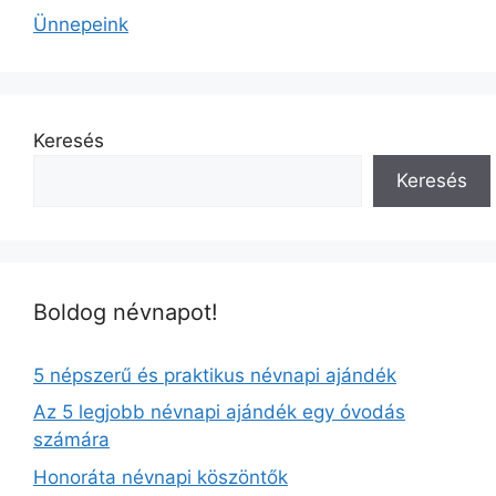
Ünnepeink
Keresés
Keresés
Boldog névnapot!
5 népszerű és praktikus névnapi ajándék
Az 5 legjobb névnapi ajándék egy óvodás
számára
Honoráta névnapi köszöntők