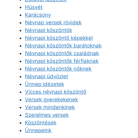
Húsvét
Karácsony
Névnap versek rövidek
Névnapi köszöntök
Névnapi köszöntő képekkel
Névnapi köszöntők barátoknak
Névnapi köszöntők családnak
Névnapi köszöntők férfiaknak
Névnapi köszöntők nőknek
Névnapi üdvözlet
Ünnep idézetek
Vicces névnapi köszöntő
Versek gyerekekenek
Versek mindenkinek
Szerelmes versek
Köszöntések
Ünnepeink