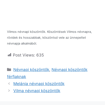
Vilmos névnapi köszöntők. Köszöntések Vilmos névnapra,
rövidek és hosszabbak, köszöntsd vele az ünnepeltet
névnapja alkalmából.
Post Views:
635
Kategória
Névnapi köszöntők
,
Névnapi köszöntők
férfiaknak
Melánia névnapi köszöntők
Vilma névnapi köszöntők