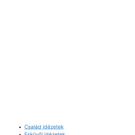
Család idézetek
Esküvői idézetek