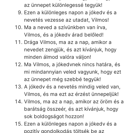
az ünnepet különlegessé tegyük!
Ezen a különleges napon a jókedv és a
nevetés vezesse az utadat, Vilmos!
Ma a neved a szívünkben van írva,
Vilmos, és a jókedv árad belőled!
Drága Vilmos, ma az a nap, amikor a
nevedet zengjük, és azt kívánjuk, hogy
minden álmod valóra váljon!
Ma Vilmos, a jókedvnek nincs határa, és
mi mindannyian veled vagyunk, hogy ezt
az ünnepet még szebbé tegyük!
A jókedv és a nevetés mindig veled van,
Vilmos, és ma ezt az érzést ünnepeljük!
Vilmos, ma az a nap, amikor az öröm és a
barátság összeér, és azt kívánjuk, hogy
sok boldogságot hozzon!
Ezen a különleges napon a jókedv és a
pozitív gondolkodás töltsék be az