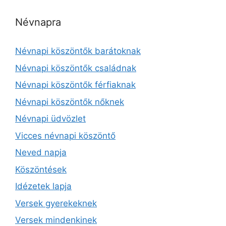
Névnapra
Névnapi köszöntők barátoknak
Névnapi köszöntők családnak
Névnapi köszöntők férfiaknak
Névnapi köszöntők nőknek
Névnapi üdvözlet
Vicces névnapi köszöntő
Neved napja
Köszöntések
Idézetek lapja
Versek gyerekeknek
Versek mindenkinek