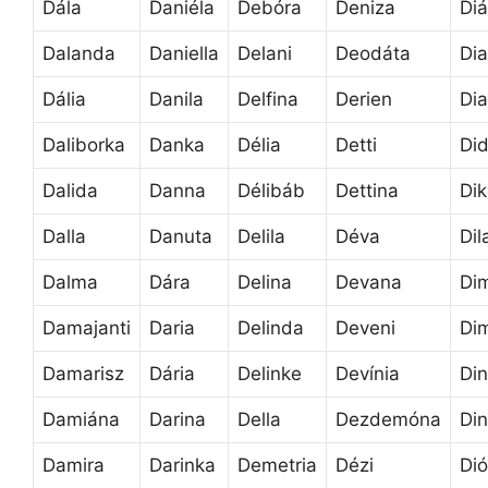
Dála
Daniéla
Debóra
Deniza
Di
Dalanda
Daniella
Delani
Deodáta
Di
Dália
Danila
Delfina
Derien
Di
Daliborka
Danka
Délia
Detti
Did
Dalida
Danna
Délibáb
Dettina
Di
Dalla
Danuta
Delila
Déva
Dil
Dalma
Dára
Delina
Devana
Dim
Damajanti
Daria
Delinda
Deveni
Dim
Damarisz
Dária
Delinke
Devínia
Di
Damiána
Darina
Della
Dezdemóna
Din
Damira
Darinka
Demetria
Dézi
Dió