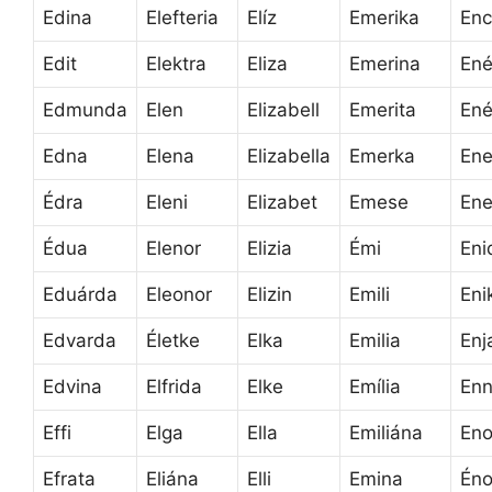
Edina
Elefteria
Elíz
Emerika
Enc
Edit
Elektra
Eliza
Emerina
En
Edmunda
Elen
Elizabell
Emerita
En
Edna
Elena
Elizabella
Emerka
En
Édra
Eleni
Elizabet
Emese
Ene
Édua
Elenor
Elizia
Émi
Eni
Eduárda
Eleonor
Elizin
Emili
Eni
Edvarda
Életke
Elka
Emilia
Enj
Edvina
Elfrida
Elke
Emília
En
Effi
Elga
Ella
Emiliána
Eno
Efrata
Eliána
Elli
Emina
Éno