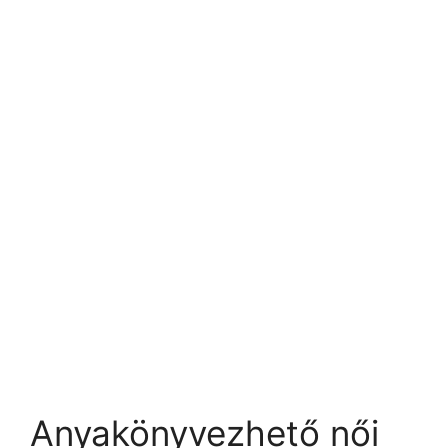
Anyakönyvezhető női