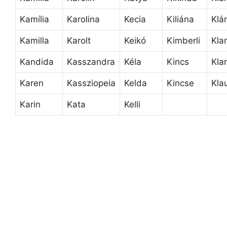
Kamília
Karolina
Kecia
Kiliána
Klár
Kamilla
Karolt
Keikó
Kimberli
Klar
Kandida
Kasszandra
Kéla
Kincs
Kla
Karen
Kassziopeia
Kelda
Kincse
Kla
Karin
Kata
Kelli