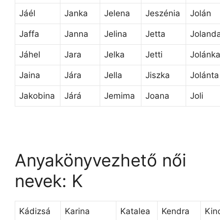
Jáél
Janka
Jelena
Jeszénia
Jolán
Jaffa
Janna
Jelina
Jetta
Joland
Jáhel
Jara
Jelka
Jetti
Jolánk
Jaina
Jára
Jella
Jiszka
Jolánta
Jakobina
Járá
Jemima
Joana
Joli
Anyakönyvezhető női
nevek: K
Kádizsá
Karina
Katalea
Kendra
Kin