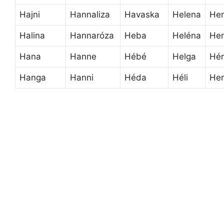
Hajni
Hannaliza
Havaska
Helena
Hen
Halina
Hannaróza
Heba
Heléna
Hen
Hana
Hanne
Hébé
Helga
Hé
Hanga
Hanni
Héda
Héli
Her