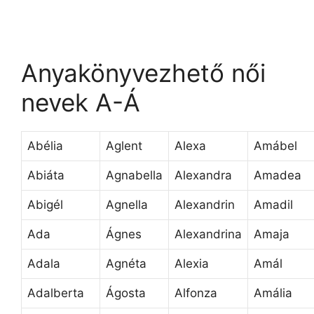
Anyakönyvezhető női
nevek A-Á
Abélia
Aglent
Alexa
Amábel
Abiáta
Agnabella
Alexandra
Amadea
Abigél
Agnella
Alexandrin
Amadil
Ada
Ágnes
Alexandrina
Amaja
Adala
Agnéta
Alexia
Amál
Adalberta
Ágosta
Alfonza
Amália