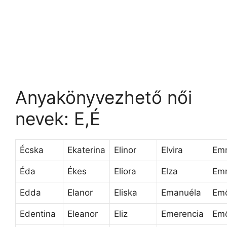
Anyakönyvezhető női
nevek: E,É
Écska
Ekaterina
Elinor
Elvira
Em
Éda
Ékes
Eliora
Elza
Em
Edda
Elanor
Eliska
Emanuéla
Em
Edentina
Eleanor
Eliz
Emerencia
Em