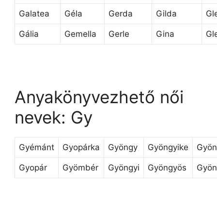
Galatea
Géla
Gerda
Gilda
Gl
Gália
Gemella
Gerle
Gina
Gl
Anyakönyvezhető női
nevek: Gy
Gyémánt
Gyopárka
Gyöngy
Gyöngyike
Gyön
Gyopár
Gyömbér
Gyöngyi
Gyöngyös
Gyön