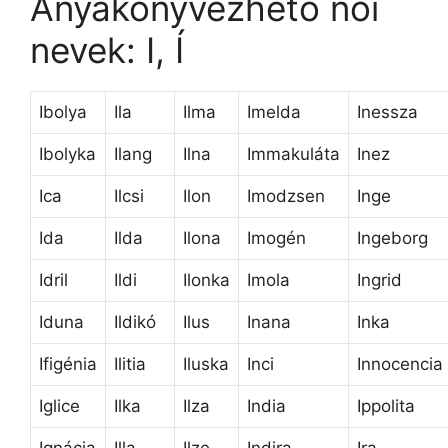
Anyakönyvezhető női
nevek: I, Í
Ibolya
Ila
Ilma
Imelda
Inessza
Ibolyka
Ilang
Ilna
Immakuláta
Inez
Ica
Ilcsi
Ilon
Imodzsen
Inge
Ida
Ilda
Ilona
Imogén
Ingeborg
Idril
Ildi
Ilonka
Imola
Ingrid
Iduna
Ildikó
Ilus
Inana
Inka
Ifigénia
Ilitia
Iluska
Inci
Innocencia
Iglice
Ilka
Ilza
India
Ippolita