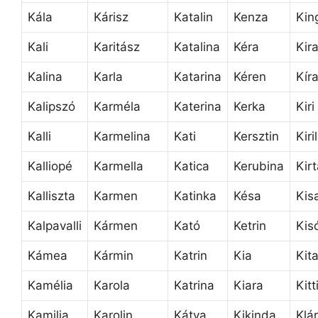
Kála
Kárisz
Katalin
Kenza
Kin
Kali
Karitász
Katalina
Kéra
Kir
Kalina
Karla
Katarina
Kéren
Kír
Kalipszó
Karméla
Katerina
Kerka
Kiri
Kalli
Karmelina
Kati
Kersztin
Kiri
Kalliopé
Karmella
Katica
Kerubina
Kir
Kalliszta
Karmen
Katinka
Késa
Kis
Kalpavalli
Kármen
Kató
Ketrin
Kis
Kámea
Kármin
Katrin
Kia
Kit
Kamélia
Karola
Katrina
Kiara
Kitt
Kamilia
Karolin
Kátya
Kikinda
Klá