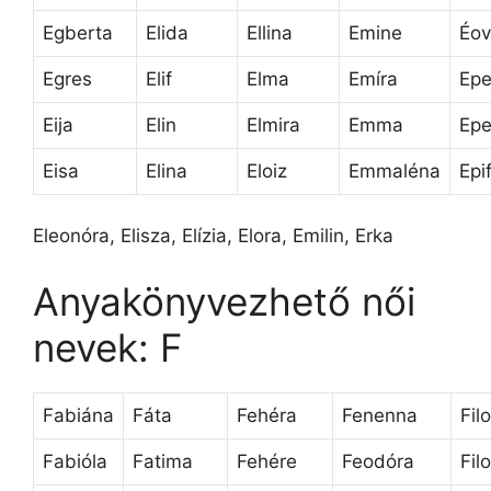
Egberta
Elida
Ellina
Emine
Éov
Egres
Elif
Elma
Emíra
Epe
Eija
Elin
Elmira
Emma
Epe
Eisa
Elina
Eloiz
Emmaléna
Epi
Eleonóra, Elisza, Elízia, Elora, Emilin, Erka
Anyakönyvezhető női
nevek: F
Fabiána
Fáta
Fehéra
Fenenna
Fil
Fabióla
Fatima
Fehére
Feodóra
Fil