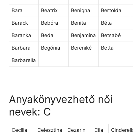
Bara
Beatrix
Benigna
Bertolda
Barack
Bebóra
Benita
Béta
Baranka
Béda
Benjamina
Betsabé
Barbara
Begónia
Bereniké
Betta
Barbarella
Anyakönyvezhető női
nevek: C
Cecília
Celesztina
Cezarin
Cila
Cinderell