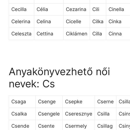
Cecilla
Célia
Cezarina
Cili
Cinella
Celerina
Celina
Cicelle
Cilka
Cinka
Celeszta
Cettina
Ciklámen
Cilla
Cinna
Anyakönyvezhető női
nevek: Cs
Csaga
Csenge
Csepke
Cserne
Csill
Csalka
Csengele
Cseresznye
Csilla
Csin
Csende
Csente
Csermely
Csillag
Csin