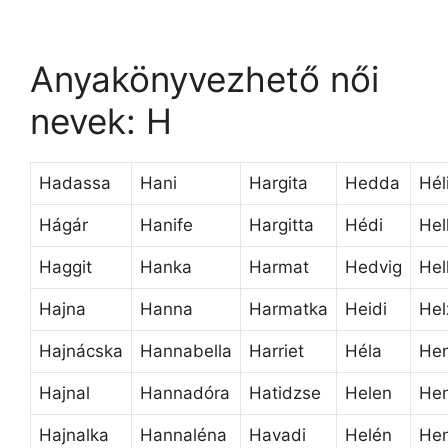
Anyakönyvezhető női
nevek: H
Hadassa
Hani
Hargita
Hedda
Hél
Hágár
Hanife
Hargitta
Hédi
Hel
Haggit
Hanka
Harmat
Hedvig
Hel
Hajna
Hanna
Harmatka
Heidi
Hel
Hajnácska
Hannabella
Harriet
Héla
Hen
Hajnal
Hannadóra
Hatidzse
Helen
He
Hajnalka
Hannaléna
Havadi
Helén
Hen