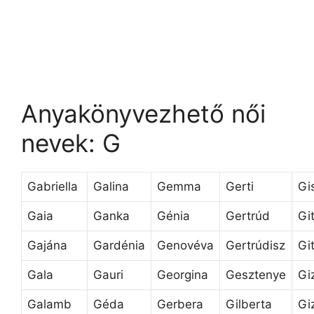
Anyakönyvezhető női
nevek: G
Gabriella
Galina
Gemma
Gerti
Gi
Gaia
Ganka
Génia
Gertrúd
Gi
Gajána
Gardénia
Genovéva
Gertrúdisz
Gi
Gala
Gauri
Georgina
Gesztenye
Gi
Galamb
Géda
Gerbera
Gilberta
Gi