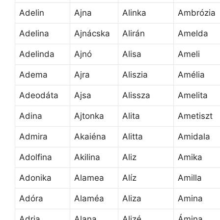
Adelin
Ajna
Alinka
Ambrózia
Adelina
Ajnácska
Alirán
Amelda
Adelinda
Ajnó
Alisa
Ameli
Adema
Ajra
Aliszia
Amélia
Adeodáta
Ajsa
Alissza
Amelita
Adina
Ajtonka
Alita
Ametiszt
Admira
Akaiéna
Alitta
Amidala
Adolfina
Akilina
Aliz
Amika
Adonika
Alamea
Alíz
Amilla
Adóra
Alaméa
Aliza
Amina
Adria
Alana
Alizé
Ámina