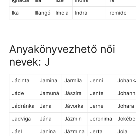
Ignácia
Illa
Ilze
Indira
Ira
Ika
Illangó
Imela
Indra
Iremide
Anyakönyvezhető női
nevek: J
Jácinta
Jamina
Jarmila
Jenni
Johank
Jáde
Jamuná
Jászira
Jente
Johann
Jádránka
Jana
Jávorka
Jerne
Johara
Jadviga
Jána
Jázmin
Jeronima
Jokébe
Jáel
Janina
Jázmina
Jerta
Jola