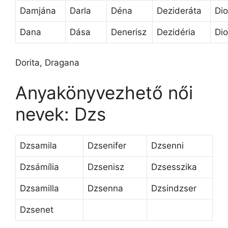
Damjána
Darla
Déna
Dezideráta
Dio
Dana
Dása
Denerisz
Dezidéria
Di
Dorita, Dragana
Anyakönyvezhető női
nevek: Dzs
Dzsamila
Dzsenifer
Dzsenni
Dzsámília
Dzsenisz
Dzsesszika
Dzsamilla
Dzsenna
Dzsindzser
Dzsenet