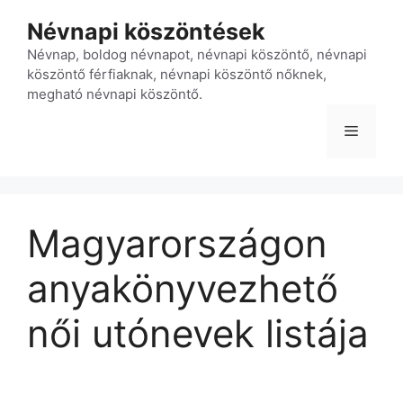
Kilépés
Névnapi köszöntések
a
tartalomba
Névnap, boldog névnapot, névnapi köszöntő, névnapi
köszöntő férfiaknak, névnapi köszöntő nőknek,
megható névnapi köszöntő.
Menü
Magyarországon
anyakönyvezhető
női utónevek listája