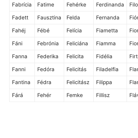
Fabrícia
Fatime
Fehérke
Ferdinanda
Fil
Fadett
Fausztina
Felda
Fernanda
Fi
Fahéj
Fébé
Felícia
Fiametta
Fio
Fáni
Febrónia
Feliciána
Fiamma
Fio
Fanna
Federika
Felicita
Fidélia
Fir
Fanni
Fedóra
Felicitás
Filadelfia
Fla
Fantina
Fédra
Felicitász
Filippa
Fla
Fárá
Fehér
Femke
Fillisz
Flá