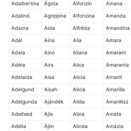
Adalbertina
Ágota
Alfonzin
Amana
Adalind
Agrippína
Alfonzina
Amanda
Adaora
Aida
Alfréda
Amandina
Adél
Aina
Alia
Amara
Adela
Ainó
Aliana
Amarant
Adéla
Aira
Alica
Amaranta
Adelaida
Aisa
Alicia
Amarill
Adelgund
Aisah
Alícia
Amarilla
Adelgunda
Ajándék
Alida
Amarillisz
Adelheid
Ajla
Alina
Amáta
Adélia
Ájlin
Alinda
Amázia