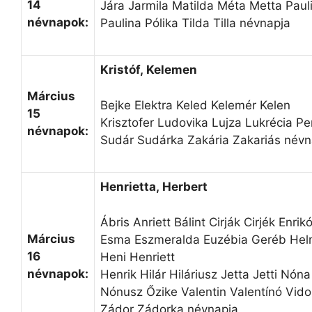
14
Jára Jarmila Matilda Méta Metta Paul
névnapok:
Paulina Pólika Tilda Tilla névnapja
Kristóf, Kelemen
Március
Bejke Elektra Keled Kelemér Kelen
15
Krisztofer Ludovika Lujza Lukrécia P
névnapok:
Sudár Sudárka Zakária Zakariás névn
Henrietta, Herbert
Ábris Anriett Bálint Cirják Cirjék Enrik
Március
Esma Eszmeralda Euzébia Geréb Hel
16
Heni Henriett
névnapok:
Henrik Hilár Hiláriusz Jetta Jetti Nón
Nónusz Őzike Valentin Valentínó Vido
Zádor Zádorka névnapja