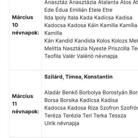
Anasztáz Anasztázia Atalanta Atos A
Ede Édua Emilián Etele Etre
Március
Ilda Ipoly Itala Kada Kadicsa Kadisa
10
Kadocsa Kadosa Káin Kamilia Kamília
névnapok:
Kamilla
Kán Kandid Kandida Kolos Kolozs Mel
Melitta Nasztázia Nyeste Priszcilla Teo
Teofila Valér Valérió névnapja
Szilárd, Tímea, Konstantin
Aladár Benkő Borbolya Borostyán Bor
Március
Borsa Borsika Kadicsa Kadisa
11
Kadocsa Kadosa Riza Szofron Szofró
névnapok:
Teréza Terézia Teri Terka Tessza
Ulrik névnapja