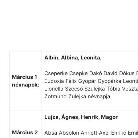
Albin, Albina, Leonita,
Cseperke Csepke Dakó Dávid Dókus 
Március 1
Eudoxia Félix Gyopár Gyopárka Leont
névnapok:
Lionella Szecső Szulejka Tóbia Veszt
Zotmund Zulejka névnapja
Lujza, Ágnes, Henrik, Magor
Március 2
Absa Absolon Anriett Axel Enrikó Erni