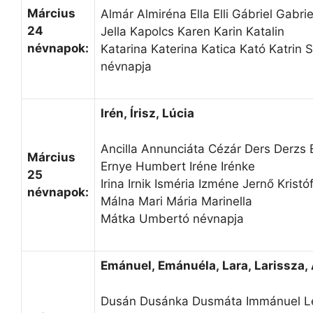
Március
Almár Almiréna Ella Elli Gábriel Gabrie
24
Jella Kapolcs Karen Karin Katalin
névnapok:
Katarina Katerina Katica Kató Katrin 
névnapja
Irén, Írisz, Lúcia
Ancilla Annunciáta Cézár Ders Derzs 
Március
Ernye Humbert Iréne Irénke
25
Irina Irnik Isméria Izméne Jernő Kristó
névnapok:
Málna Mari Mária Marinella
Mátka Umbertó névnapja
Emánuel, Emánuéla, Lara, Larissza,
Dusán Dusánka Dusmáta Immánuel L