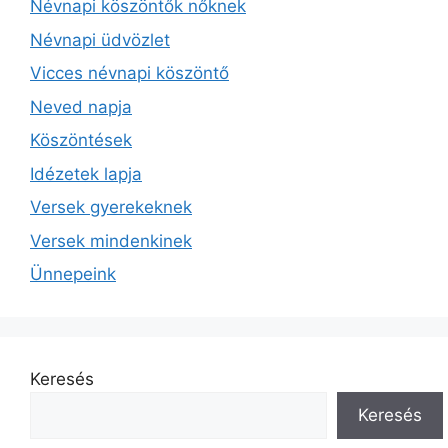
Névnapi köszöntők nőknek
Névnapi üdvözlet
Vicces névnapi köszöntő
Neved napja
Köszöntések
Idézetek lapja
Versek gyerekeknek
Versek mindenkinek
Ünnepeink
Keresés
Keresés