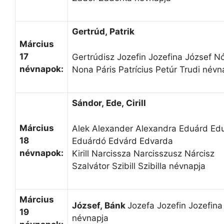
Gertrúd, Patrik
Március
17
Gertrúdisz Jozefin Jozefina József N
névnapok:
Nona Páris Patrícius Petúr Trudi névn
Sándor, Ede, Cirill
Március
Alek Alexander Alexandra Eduárd Ed
18
Eduárdó Edvárd Edvarda
névnapok:
Kirill Narcissza Narcisszusz Nárcisz
Szalvátor Szibill Szibilla névnapja
Március
József, Bánk
Jozefa Jozefin Jozefina
19
névnapja