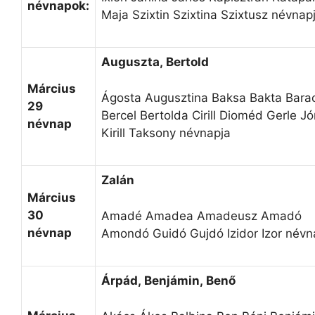
névnapok:
Maja Szixtin Szixtina Szixtusz névnap
Auguszta, Bertold
Március
Ágosta Augusztina Baksa Bakta Bara
29
Bercel Bertolda Cirill Dioméd Gerle J
névnap
Kirill Taksony névnapja
Zalán
Március
30
Amadé Amadea Amadeusz Amadó
névnap
Amondó Guidó Gujdó Izidor Izor névn
Árpád, Benjámin, Benő