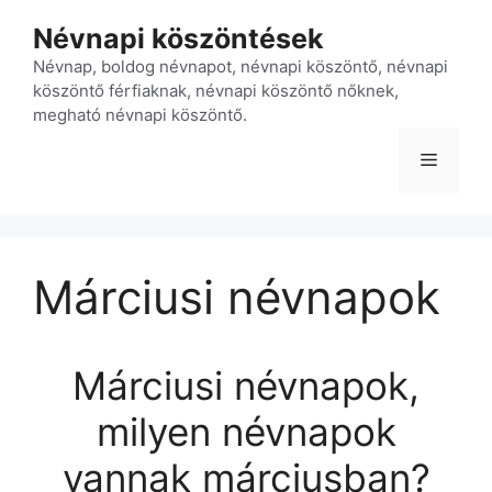
Kilépés
Névnapi köszöntések
a
tartalomba
Névnap, boldog névnapot, névnapi köszöntő, névnapi
köszöntő férfiaknak, névnapi köszöntő nőknek,
megható névnapi köszöntő.
Menü
Márciusi névnapok
Márciusi névnapok,
milyen névnapok
vannak márciusban?