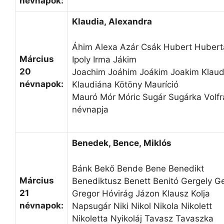
névnapok:
Klaudia, Alexandra
Áhim Alexa Azár Csák Hubert Hubert
Március
Ipoly Irma Jákim
20
Joachim Joáhim Joákim Joakim Klaud
névnapok:
Klaudiána Kötöny Mauríció
Mauró Mór Móric Sugár Sugárka Volf
névnapja
Benedek, Bence, Miklós
Bánk Bekő Bende Bene Benedikt
Március
Benediktusz Benett Benitó Gergely G
21
Gregor Hóvirág Jázon Klausz Kolja
névnapok:
Napsugár Niki Nikol Nikola Nikolett
Nikoletta Nyikoláj Tavasz Tavaszka