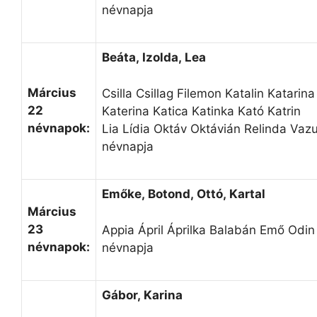
névnapja
Beáta, Izolda, Lea
Március
Csilla Csillag Filemon Katalin Katarina
22
Katerina Katica Katinka Kató Katrin
névnapok:
Lia Lídia Oktáv Oktávián Relinda Vazu
névnapja
Emőke, Botond, Ottó, Kartal
Március
23
Appia Ápril Áprilka Balabán Emő Odi
névnapok:
névnapja
Gábor, Karina