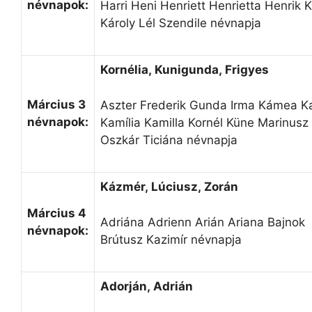
névnapok:
Harri Heni Henriett Henrietta Henrik 
Károly Lél Szendile névnapja
Kornélia, Kunigunda, Frigyes
Március 3
Aszter Frederik Gunda Irma Kámea Ka
névnapok:
Kamília Kamilla Kornél Küne Marinusz
Oszkár Ticiána névnapja
Kázmér, Lúciusz, Zorán
Március 4
Adriána Adrienn Arián Ariana Bajnok
névnapok:
Brútusz Kazimír névnapja
Adorján, Adrián