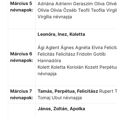
Március 5
Adriána Adrienn Geraszim Oliva Olivé
névnapok:
Olívia Olivia Özséb Teofil Teofila Virgil
Virgília névnapja
Leonóra, Inez, Koletta
Ági Aglent Ágnes Agnéta Elvira Felicit
Március 6
Felicitás Felicitász Fridolin Gotlíb
névnapok:
Hannadóra
Kolett Koletta Koriolán Kozett Perpétu
névnapja
Március 7
Tamás, Perpétua, Felicitász
Rupert 
névnapok:
Tomaj Ubul névnapja
János, Zoltán, Apolka