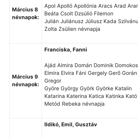
Apol Apolló Apollónia Aracs Arad Ara
Március 8
Beáta Csolt Dzsúlió Filemon
névnapok:
Julián Juliánusz Júliusz Kada Szilván
Zolta Zsülien névnapja
Franciska, Fanni
Ajád Almira Domán Dominik Domokos
Elmira Elvira Fáni Gergely Gerő Gorán
Március 9
Gregor
névnapok:
Györe György Györk Györke Katalin
Katarina Katerina Katica Katinka Kató
Metód Rebeka névnapja
Ildikó, Emil, Gusztáv