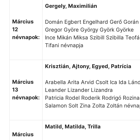
Gergely, Maximilián
Március
Domán Egbert Engelhard Gerő Gorán
12
Gregor Györe György Györk Györke
névnapok:
Ince Mikán Miksa Szibill Szibilla Teofá
Tifani névnapja
Krisztián, Ajtony, Egyed, Patrícia
Március
Arabella Arita Arvid Csolt Ica Ida Lán
13
Leander Lizander Lizandra
névnapok:
Patricia Rodel Roderik Rodrigó Rozina
Salamon Solt Zina Zolta Zoltán névna
Matild, Matilda, Trilla
Március