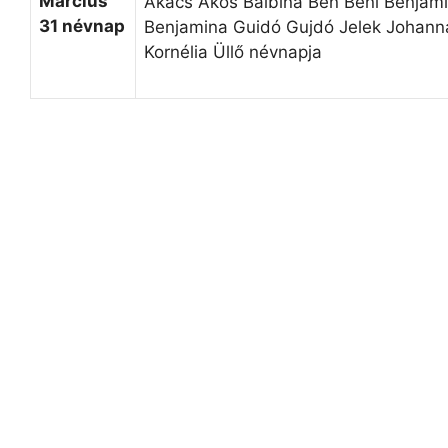
Március
Akács Ákos Balbina Ben Béni Benjám
31 névnap
Benjamina Guidó Gujdó Jelek Johann
Kornélia Üllő névnapja