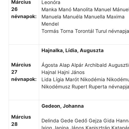
Március
Leonóra
26
Manka Manó Manolita Manuel Mánue
névnapok:
Manuela Manuéla Manuella Maxima
Mendel
Tormás Torna Torontál Turul névnapj
Hajnalka, Lídia, Auguszta
Március
Ágosta Alap Alpár Archibald Auguszt
27
Hajnal Hajni János
névnapok:
Lida Lígia Marót Nikodémia Nikodém
Nikodémusz Rupert Ruperta névnapj
Gedeon, Johanna
Március
Delinda Gede Gedő Gejza Gida Hann
28
Ixion Janina János Kapisztrán Katapá