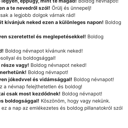
 legyen, éppúgy, mint te magad!
Boldog névnapot!
n a te nevedről szól!
Örülj és ünnepelj!
sak a legjobb dolgok várnak rád!
ait kívánjuk neked ezen a különleges napon!
Boldog
yen szeretettel és meglepetésekkel!
Boldog
d!
Boldog névnapot kívánunk neked!
sollyal és boldogsággal!
 része vagy!
Boldog névnapot neked!
smerhetünk!
Boldog névnapot!
gyen jókedvvel és vidámsággal!
Boldog névnapot!
 a névnap felejthetetlen és boldog!
atai csak most kezdődnek!
Boldog névnapot!
 és boldogsággal!
Köszönöm, hogy vagy nekünk.
ez a nap az emlékezetes és boldog pillanatokról szól