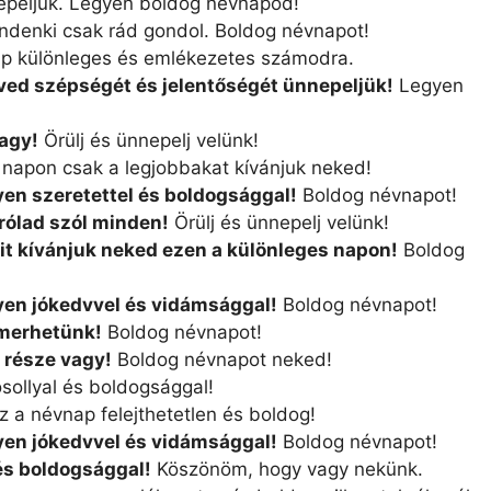
epeljük. Legyen boldog névnapod!
ndenki csak rád gondol. Boldog névnapot!
p különleges és emlékezetes számodra.
eved szépségét és jelentőségét ünnepeljük!
Legyen
agy!
Örülj és ünnepelj velünk!
napon csak a legjobbakat kívánjuk neked!
yen szeretettel és boldogsággal!
Boldog névnapot!
rólad szól minden!
Örülj és ünnepelj velünk!
ait kívánjuk neked ezen a különleges napon!
Boldog
gyen jókedvvel és vidámsággal!
Boldog névnapot!
smerhetünk!
Boldog névnapot!
 része vagy!
Boldog névnapot neked!
sollyal és boldogsággal!
 a névnap felejthetetlen és boldog!
gyen jókedvvel és vidámsággal!
Boldog névnapot!
 és boldogsággal!
Köszönöm, hogy vagy nekünk.