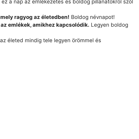
ez a nap az emlékezetes és boldog pillanatokról szól
 amely ragyog az életedben!
Boldog névnapot!
s az emlékek, amikhez kapcsolódik.
Legyen boldog
az életed mindig tele legyen örömmel és