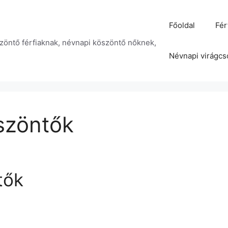
Főoldal
Fér
zöntő férfiaknak, névnapi köszöntő nőknek,
Névnapi virágcs
szöntők
tők