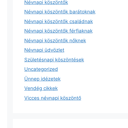
Névnapi köszöntők
Névnapi köszöntők barátoknak
Névnapi köszöntők családnak
Névnapi köszöntők férfiaknak
Névnapi köszöntők nőknek
Névnapi üdvözlet
Születésnapi köszöntések
Uncategorized
Ünnep idézetek
Vendég cikkek
Vicces névnapi köszöntő