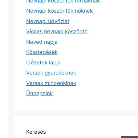
Névnapi köszöntők férfiaknak
Névnapi köszöntők nőknek
Névnapi üdvözlet
Vicces névnapi köszöntő
Neved napja
Köszöntések
Idézetek lapja
Versek gyerekeknek
Versek mindenkinek
Ünnepeink
Keresés