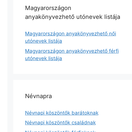
Magyarországon
anyakönyvezhető utónevek listája
Magyarországon anyakönyvezhető női
utónevek listája
Magyarországon anyakönyvezhető férfi
utónevek listája
Névnapra
Névnapi köszöntők barátoknak
Névnapi köszöntők családnak