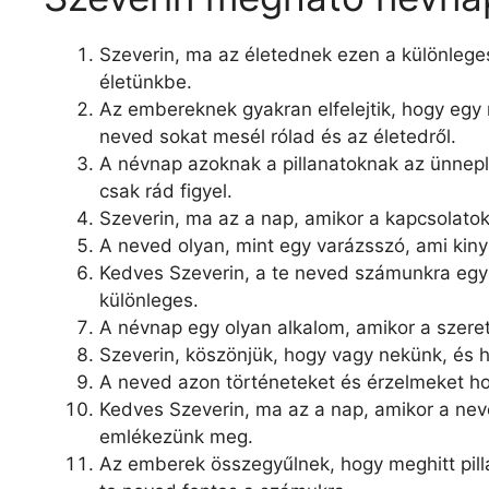
Szeverin, ma az életednek ezen a különleges
életünkbe.
Az embereknek gyakran elfelejtik, hogy egy
neved sokat mesél rólad és az életedről.
A névnap azoknak a pillanatoknak az ünnepl
csak rád figyel.
Szeverin, ma az a nap, amikor a kapcsolatok
A neved olyan, mint egy varázsszó, ami kinyi
Kedves Szeverin, a te neved számunkra egy
különleges.
A névnap egy olyan alkalom, amikor a szeret
Szeverin, köszönjük, hogy vagy nekünk, és h
A neved azon történeteket és érzelmeket ho
Kedves Szeverin, ma az a nap, amikor a nev
emlékezünk meg.
Az emberek összegyűlnek, hogy meghitt pil