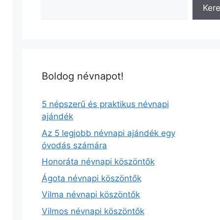
Ker
Boldog névnapot!
5 népszerű és praktikus névnapi
ajándék
Az 5 legjobb névnapi ajándék egy
óvodás számára
Honoráta névnapi köszöntők
Ágota névnapi köszöntők
Vilma névnapi köszöntők
Vilmos névnapi köszöntők