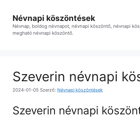
Kilépés
a
Névnapi köszöntések
tartalomba
Névnap, boldog névnapot, névnapi köszöntő, névnapi kös
megható névnapi köszöntő.
Szeverin névnapi kö
2024-01-05
Szerző:
Névnapi köszöntések
Szeverin névnapi köszön