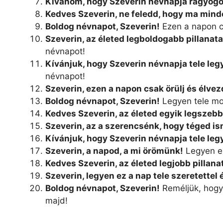
Kívánom, hogy Szeverin névnapja ragyogó
Kedves Szeverin, ne feledd, hogy ma minde
Boldog névnapot, Szeverin!
Ezen a napon c
Szeverin, az életed legboldogabb pillanat
névnapot!
Kívánjuk, hogy Szeverin névnapja tele leg
névnapot!
Szeverin, ezen a napon csak örülj és élvez
Boldog névnapot, Szeverin!
Legyen tele mo
Kedves Szeverin, az életed egyik legszebb
Szeverin, az a szerencsénk, hogy téged i
Kívánjuk, hogy Szeverin névnapja tele le
Szeverin, a napod, a mi örömünk!
Legyen ez
Kedves Szeverin, az életed legjobb pillan
Szeverin, legyen ez a nap tele szeretettel
Boldog névnapot, Szeverin!
Reméljük, hogy 
majd!