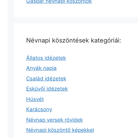
Gáspár névnapi köszöntők
Névnapi köszöntések kategóriái:
Állatos idézetek
Anyák napja
Család idézetek
Esküvői idézetek
Húsvét
Karácsony
Névnap versek rövidek
Névnapi köszöntő képekkel