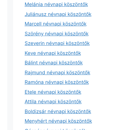
Melánia névnapi köszöntők
Juliánusz névnapi köszöntők
Marcell névnapi köszöntők
Szörény névnapi köszöntők
Szeverin névnapi köszöntők
Keve névnapi köszöntők
Bálint névnapi köszöntők
Rajmund névnapi köszöntők
Ramóna névnapi köszöntők
Etele névnapi köszöntők
Attila névnapi köszöntők
Boldizsár névnapi köszöntők
Menyhért névnapi köszöntők