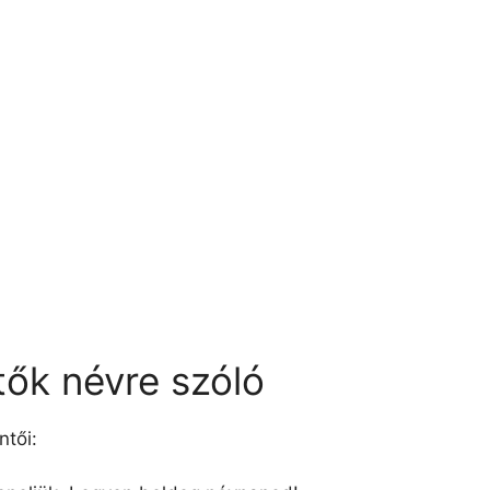
tők névre szóló
ntői: