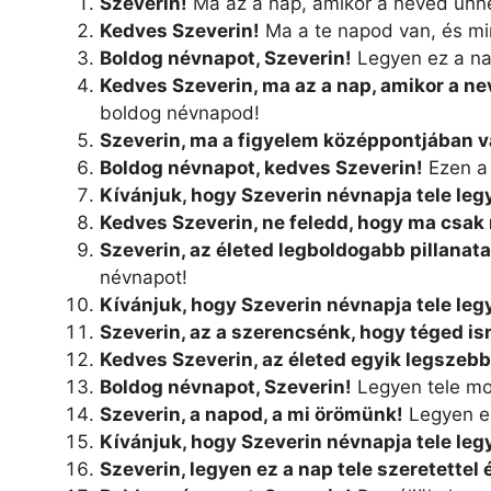
Szeverin!
Ma az a nap, amikor a neved ünn
Kedves Szeverin!
Ma a te napod van, és mi
Boldog névnapot, Szeverin!
Legyen ez a na
Kedves Szeverin, ma az a nap, amikor a n
boldog névnapod!
Szeverin, ma a figyelem középpontjában v
Boldog névnapot, kedves Szeverin!
Ezen a 
Kívánjuk, hogy Szeverin névnapja tele leg
Kedves Szeverin, ne feledd, hogy ma csak 
Szeverin, az életed legboldogabb pillanat
névnapot!
Kívánjuk, hogy Szeverin névnapja tele le
Szeverin, az a szerencsénk, hogy téged i
Kedves Szeverin, az életed egyik legszebb
Boldog névnapot, Szeverin!
Legyen tele mo
Szeverin, a napod, a mi örömünk!
Legyen ez
Kívánjuk, hogy Szeverin névnapja tele le
Szeverin, legyen ez a nap tele szeretettel