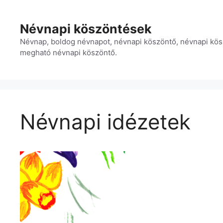
Kilépés
a
Névnapi köszöntések
tartalomba
Névnap, boldog névnapot, névnapi köszöntő, névnapi kös
megható névnapi köszöntő.
Névnapi idézetek