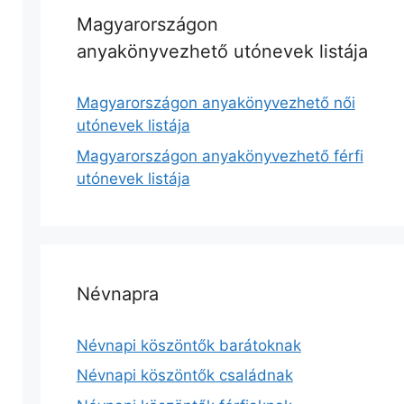
Magyarországon
anyakönyvezhető utónevek listája
Magyarországon anyakönyvezhető női
utónevek listája
Magyarországon anyakönyvezhető férfi
utónevek listája
Névnapra
Névnapi köszöntők barátoknak
Névnapi köszöntők családnak