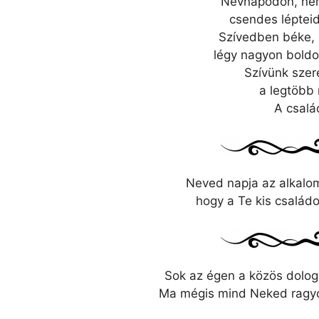
Névnapodon, nem
csendes lépteid
Szívedben béke, 
légy nagyon boldo
Szívünk szer
a legtöbb 
A csalá
Neved napja az alkalo
hogy a Te kis család
Sok az égen a közös dolog:
Ma mégis mind Neked ragyo