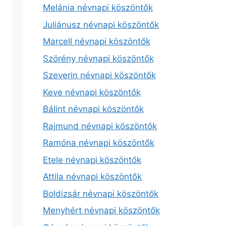
Melánia névnapi köszöntők
Juliánusz névnapi köszöntők
Marcell névnapi köszöntők
Szörény névnapi köszöntők
Szeverin névnapi köszöntők
Keve névnapi köszöntők
Bálint névnapi köszöntők
Rajmund névnapi köszöntők
Ramóna névnapi köszöntők
Etele névnapi köszöntők
Attila névnapi köszöntők
Boldizsár névnapi köszöntők
Menyhért névnapi köszöntők