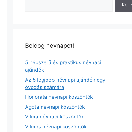
Ker
Boldog névnapot!
5 népszerű és praktikus névnapi
ajándék
Az 5 legjobb névnapi ajándék egy
óvodás számára
Honoráta névnapi köszöntők
Ágota névnapi köszöntők
Vilma névnapi köszöntők
Vilmos névnapi köszöntők