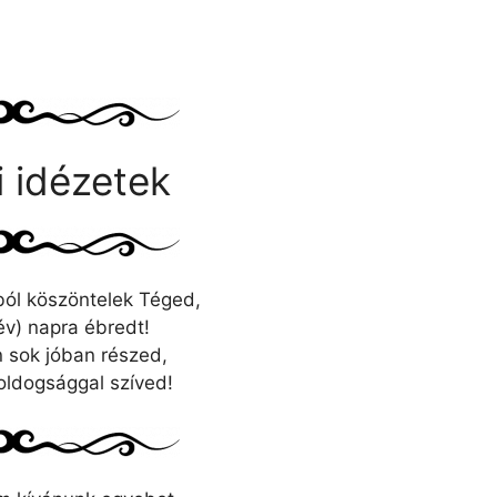
 idézetek
ól köszöntelek Téged,
év) napra ébredt!
 sok jóban részed,
boldogsággal szíved!