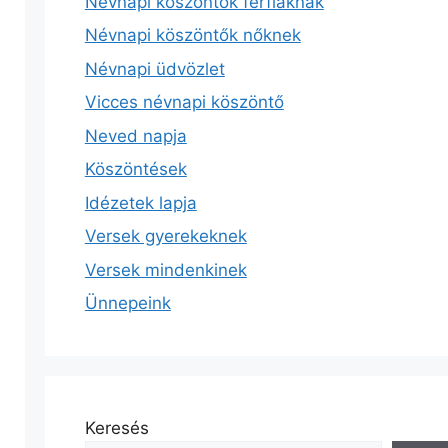
Névnapi köszöntők férfiaknak
Névnapi köszöntők nőknek
Névnapi üdvözlet
Vicces névnapi köszöntő
Neved napja
Köszöntések
Idézetek lapja
Versek gyerekeknek
Versek mindenkinek
Ünnepeink
Keresés