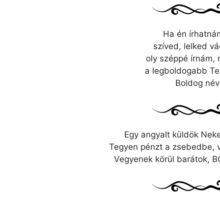
Ha én írhatná
szíved, lelked v
oly széppé írnám, 
a legboldogabb Te 
Boldog név
Egy angyalt küldök Neke
Tegyen pénzt a zsebedbe, v
Vegyenek körül barátok