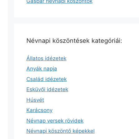
Gáspár névnapi köszöntők
Névnapi köszöntések kategóriái:
Állatos idézetek
Anyák napja
Család idézetek
Esküvői idézetek
Húsvét
Karácsony
Névnap versek rövidek
Névnapi köszöntő képekkel