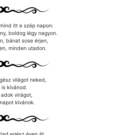
mind itt e szép napon:
ny, boldog légy nagyon.
en, bánat sose érjen,
jen, minden utadon.
ész világot neked,
is kívánod.
adok virágot,
napot kívánok.
rtad egész éven át