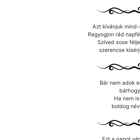
Azt kívánjuk mind-
Ragyogjon rád napfé
Szíved sose félj
szerencse kísér
Bár nem adok eg
bárhogy 
Ha nem is 
boldog név
Ezt a napot vá