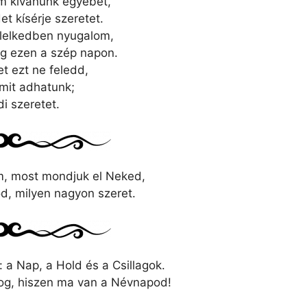
 kívánunk egyebet,
et kísérje szeretet.
lelkedben nyugalom,
g ezen a szép napon.
et ezt ne feledd,
mit adhatunk;
di szeretet.
m, most mondjuk el Neked,
od, milyen nagyon szeret.
 a Nap, a Hold és a Csillagok.
g, hiszen ma van a Névnapod!