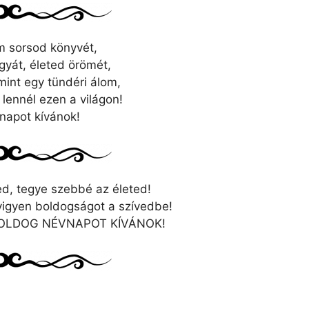
m sorsod könyvét,
ágyát, életed örömét,
mint egy tündéri álom,
lennél ezen a világon!
napot kívánok!
d, tegye szebbé az életed!
igyen boldogságot a szívedbe!
, BOLDOG NÉVNAPOT KÍVÁNOK!