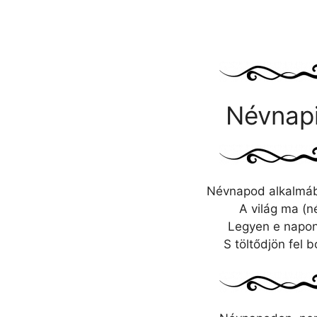
Névnapi
Névnapod alkalmáb
A világ ma (n
Legyen e napon
S töltődjön fel 