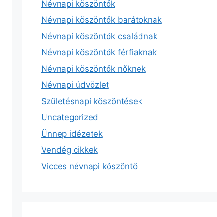
Névnapi köszöntők
Névnapi köszöntők barátoknak
Névnapi köszöntők családnak
Névnapi köszöntők férfiaknak
Névnapi köszöntők nőknek
Névnapi üdvözlet
Születésnapi köszöntések
Uncategorized
Ünnep idézetek
Vendég cikkek
Vicces névnapi köszöntő